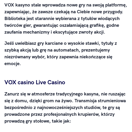
VOX kasyno stale wprowadza nowe gry na swoją platformę,
zapewniając, że zawsze czekają na Ciebie nowe przygody.
Biblioteka jest starannie wybierana z tytułów wiodących
twórców gier, gwarantując oszałamiającą grafikę, godne
zaufania mechanizmy i ekscytujące zwroty akcji.
Jeśli uwielbiasz gry karciane o wysokie stawki, tytuły z
szybką akcją lub grę na automatach, prezentujemy
niezrównany wybór, który zapewnia niekończące się
emocje.
VOX casino Live Casino
Zanurz się w atmosferze tradycyjnego kasyna, nie ruszając
się z domu, dzięki grom na żywo. Transmisja strumieniowa
bezpośrednio z najnowocześniejszych studiów, te gry są
prowadzone przez profesjonalnych krupierów, którzy
prowadzą gry stołowe, takie jak: