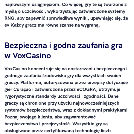
najnowszym osiągnięciom. Co więcej, gry te są tworzone z
myślą o uczciwości, wykorzystując zatwierdzone systemy
RNG, aby zapewnić sprawiedliwe wyniki, upewniając się, że
ev Każdy gracz ma równe szanse na wygraną.
Bezpieczna i godna zaufania gra
w VoxCasino
VoxCasino koncentruje się na dostarczaniu bezpiecznego i
godnego zaufania środowiska gry dla wszystkich swoich
graczy. Platforma, autoryzowana przez przepisy dotyczące
gier Curaçao i zatwierdzona przez eCOGRA, utrzymuje
rygorystyczne standardy uczciwości i zgodności. Dane
graczy są chronione przy użyciu najnowocześniejszych
systemów bezpieczeństwa, wraz z dokładnymi praktykami
Poznaj swojego klienta, aby zagwarantować
bezpieczeństwo i przejrzystość. Wszystkie gry są
obsługiwane przez certyfikowaną technologię liczb