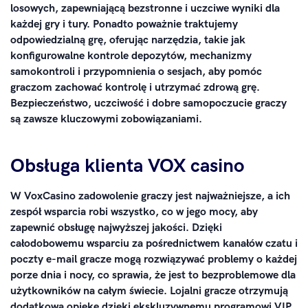
losowych, zapewniającą bezstronne i uczciwe wyniki dla
każdej gry i tury. Ponadto poważnie traktujemy
odpowiedzialną grę, oferując narzędzia, takie jak
konfigurowalne kontrole depozytów, mechanizmy
samokontroli i przypomnienia o sesjach, aby pomóc
graczom zachować kontrolę i utrzymać zdrową grę.
Bezpieczeństwo, uczciwość i dobre samopoczucie graczy
są zawsze kluczowymi zobowiązaniami.
Obsługa klienta VOX casino
W VoxCasino zadowolenie graczy jest najważniejsze, a ich
zespół wsparcia robi wszystko, co w jego mocy, aby
zapewnić obsługę najwyższej jakości. Dzięki
całodobowemu wsparciu za pośrednictwem kanałów czatu i
poczty e-mail gracze mogą rozwiązywać problemy o każdej
porze dnia i nocy, co sprawia, że ​​jest to bezproblemowe dla
użytkowników na całym świecie. Lojalni gracze otrzymują
dodatkową opiekę dzięki ekskluzywnemu programowi VIP