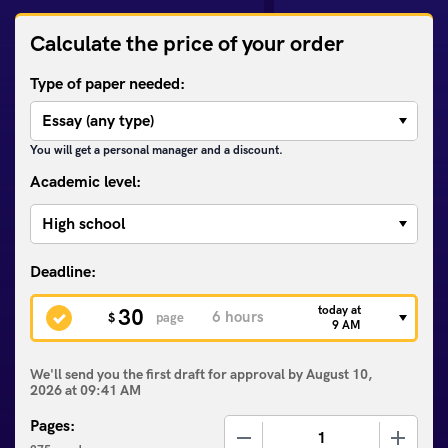
Calculate the price of your order
Type of paper needed:
You will get a personal manager and a discount.
Academic level:
today at
30
$
page
9 AM
We'll send you the first draft for approval by
August 10,
2026
at
09:41 AM
Pages:
−
+