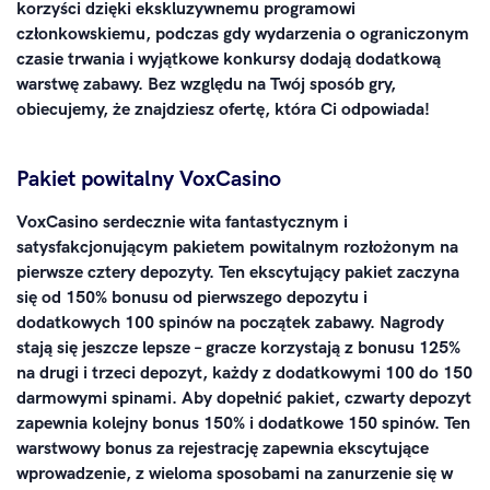
korzyści dzięki ekskluzywnemu programowi
członkowskiemu, podczas gdy wydarzenia o ograniczonym
czasie trwania i wyjątkowe konkursy dodają dodatkową
warstwę zabawy. Bez względu na Twój sposób gry,
obiecujemy, że znajdziesz ofertę, która Ci odpowiada!
Pakiet powitalny VoxCasino
VoxCasino serdecznie wita fantastycznym i
satysfakcjonującym pakietem powitalnym rozłożonym na
pierwsze cztery depozyty. Ten ekscytujący pakiet zaczyna
się od 150% bonusu od pierwszego depozytu i
dodatkowych 100 spinów na początek zabawy. Nagrody
stają się jeszcze lepsze – gracze korzystają z bonusu 125%
na drugi i trzeci depozyt, każdy z dodatkowymi 100 do 150
darmowymi spinami. Aby dopełnić pakiet, czwarty depozyt
zapewnia kolejny bonus 150% i dodatkowe 150 spinów. Ten
warstwowy bonus za rejestrację zapewnia ekscytujące
wprowadzenie, z wieloma sposobami na zanurzenie się w