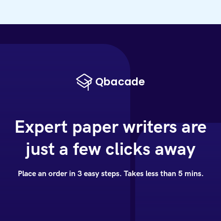
Expert paper writers are
just a few clicks away
Place an order in 3 easy steps. Takes less than 5 mins.