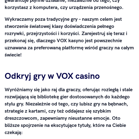
gwarantuje płynne działanie, niezależnie od tego, czy
korzystasz z komputera, czy urządzenia przenośnego.
Wykraczamy poza tradycyjne gry – naszym celem jest
stworzenie światowej klasy doświadczenia pełnego
rozrywki, przejrzystości i korzyści. Zarejestruj się teraz i
przekonaj się, dlaczego VOX kasyno jest powszechnie
uznawana za preferowaną platformę wśród graczy na całym
świecie!
Odkryj gry w VOX casino
Wyróżniamy się jako raj dla graczy, oferując rozległą i stale
rozwijającą się bibliotekę gier dostosowanych do każdego
stylu gry. Niezależnie od tego, czy lubisz gry na bębnach,
strategie z kartami, czy też oddajesz się szybkim
dreszczowcom, zapewniamy nieustanne emocje. Oto
bliższe spojrzenie na ekscytujące tytuły, które na Ciebie
czekają: