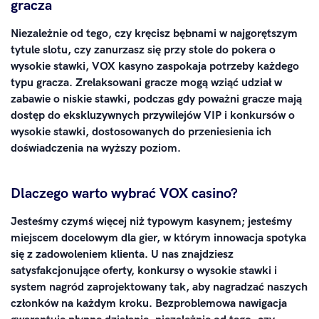
gracza
Niezależnie od tego, czy kręcisz bębnami w najgorętszym
tytule slotu, czy zanurzasz się przy stole do pokera o
wysokie stawki, VOX kasyno zaspokaja potrzeby każdego
typu gracza. Zrelaksowani gracze mogą wziąć udział w
zabawie o niskie stawki, podczas gdy poważni gracze mają
dostęp do ekskluzywnych przywilejów VIP i konkursów o
wysokie stawki, dostosowanych do przeniesienia ich
doświadczenia na wyższy poziom.
Dlaczego warto wybrać VOX casino?
Jesteśmy czymś więcej niż typowym kasynem; jesteśmy
miejscem docelowym dla gier, w którym innowacja spotyka
się z zadowoleniem klienta. U nas znajdziesz
satysfakcjonujące oferty, konkursy o wysokie stawki i
system nagród zaprojektowany tak, aby nagradzać naszych
członków na każdym kroku. Bezproblemowa nawigacja