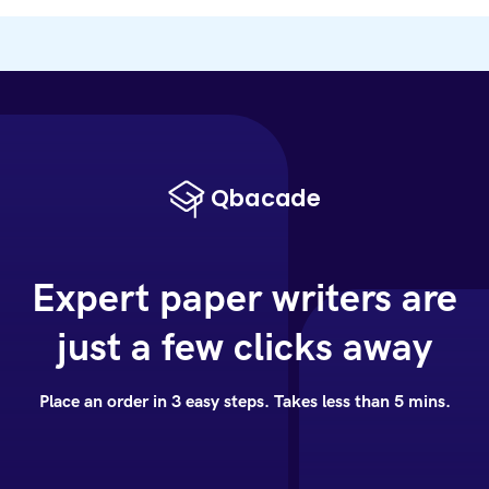
Expert paper writers are
just a few clicks away
Place an order in 3 easy steps. Takes less than 5 mins.