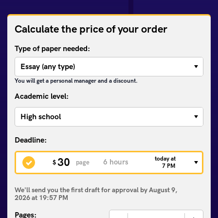
Calculate the price of your order
Type of paper needed:
You will get a personal manager and a discount.
Academic level:
today at
30
$
page
7 PM
We'll send you the first draft for approval by
August 9,
2026
at
19:57 PM
Pages:
−
+