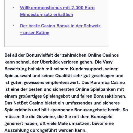
Willkommensbonus mit 2.000 Euro
Mindestumsatz erhältlich
Der beste Casino Bonus in der Schweiz
– unser Rating
Bei all der Bonusvielfalt der zahlreichen Online Casinos
kann schnell der Überblick verloren gehen. Die Vasy
Bewertung hat sich mit seinem Kundensupport, seiner
Spielauswahl und seiner Qualität sehr gut geschlagen und
ist guten gewissens empfehlenswert. Das Karamba Casino
ist eine der besten und sichersten Online Spielbanken mit
einem großartiges Spielangebot und fairen Bonusaktionen.
Das NetBet Casino bietet ein umfassendes und sicheres
Spielerlebnis und hält spannende Bonusangebote bereit. So
müssen Sie die Gewinne, die Sie mit dem Bonusgeld
generiert haben, oft viele Male umsetzen, bevor eine
Auszahlung durchgeführt werden kann.