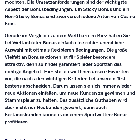
möchten. Die Umsatzanforderungen sind der wichtigste
Aspekt der Bonusbedingungen. Ein Sticky Bonus und ein
Non-Sticky Bonus sind zwei verschiedene Arten von Casino
Boni.
Gerade im Vergleich zu dem Wettbüro im Kiez haben Sie
bei Wettanbieter Bonus einfach eine schier unendliche
Auswahl mit oftmals flexibleren Bedingungen. Die große
Vielfalt an Bonusaktionen ist für Spieler besonders
attraktiv, denn so findet garantiert jeder Sportfan das
richtige Angebot. Hier stellen wir Ihnen unsere Favoriten
vor, die nach allen wichtigen Kriterien bei unserem Test
bestens abschneiden. Darum lassen sie sich immer wieder
neue Aktionen einfallen, um neue Kunden zu gewinnen und
Stammspieler zu halten. Das zusätzliche Guthaben wird
aber nicht nur Neukunden gewährt, denn auch
Bestandskunden können von einem Sportwetten-Bonus
profitieren.