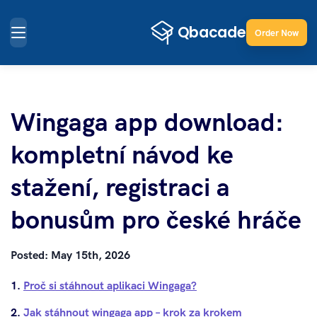
Order Now
Wingaga app download:
kompletní návod ke
stažení, registraci a
bonusům pro české hráče
Posted:
May 15th, 2026
Proč si stáhnout aplikaci Wingaga?
Jak stáhnout wingaga app – krok za krokem