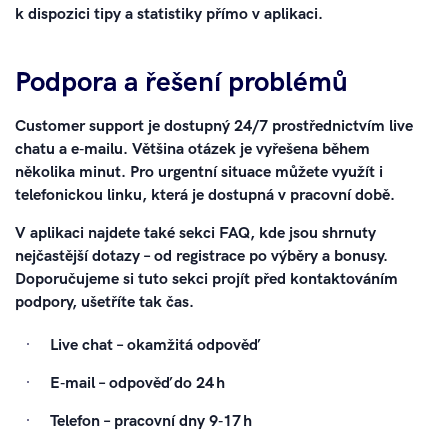
k dispozici tipy a statistiky přímo v aplikaci.
Podpora a řešení problémů
Customer support je dostupný 24/7 prostřednictvím live
chatu a e‑mailu. Většina otázek je vyřešena během
několika minut. Pro urgentní situace můžete využít i
telefonickou linku, která je dostupná v pracovní době.
V aplikaci najdete také sekci FAQ, kde jsou shrnuty
nejčastější dotazy – od registrace po výběry a bonusy.
Doporučujeme si tuto sekci projít před kontaktováním
podpory, ušetříte tak čas.
Live chat – okamžitá odpověď
E‑mail – odpověď do 24 h
Telefon – pracovní dny 9‑17 h