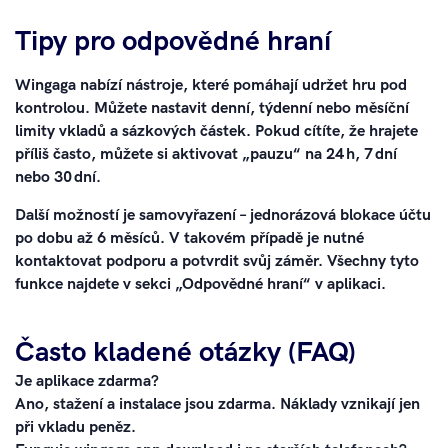
Tipy pro odpovědné hraní
Wingaga nabízí nástroje, které pomáhají udržet hru pod
kontrolou. Můžete nastavit denní, týdenní nebo měsíční
limity vkladů a sázkových částek. Pokud cítíte, že hrajete
příliš často, můžete si aktivovat „pauzu“ na 24 h, 7 dní
nebo 30 dní.
Další možností je samovyřazení – jednorázová blokace účtu
po dobu až 6 měsíců. V takovém případě je nutné
kontaktovat podporu a potvrdit svůj záměr. Všechny tyto
funkce najdete v sekci „Odpovědné hraní“ v aplikaci.
Často kladené otázky (FAQ)
Je aplikace zdarma?
Ano, stažení a instalace jsou zdarma. Náklady vznikají jen
při vkladu peněz.