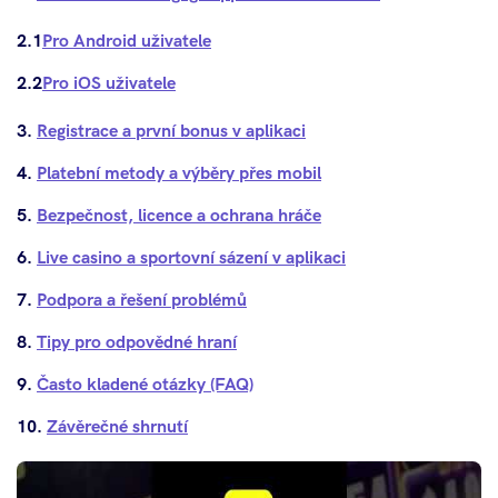
Pro Android uživatele
Pro iOS uživatele
Registrace a první bonus v aplikaci
Platební metody a výběry přes mobil
Bezpečnost, licence a ochrana hráče
Live casino a sportovní sázení v aplikaci
Podpora a řešení problémů
Tipy pro odpovědné hraní
Často kladené otázky (FAQ)
Závěrečné shrnutí