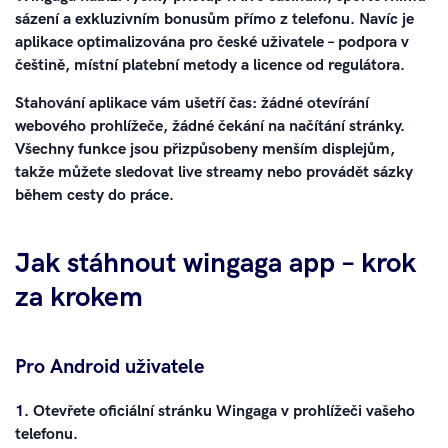
sázení a exkluzivním bonusům přímo z telefonu. Navíc je
aplikace optimalizována pro české uživatele – podpora v
češtině, místní platební metody a licence od regulátora.
Stahování aplikace vám ušetří čas: žádné otevírání
webového prohlížeče, žádné čekání na načítání stránky.
Všechny funkce jsou přizpůsobeny menším displejům,
takže můžete sledovat live streamy nebo provádět sázky
během cesty do práce.
Jak stáhnout wingaga app – krok
za krokem
Pro Android uživatele
Otevřete oficiální stránku Wingaga v prohlížeči vašeho
telefonu.