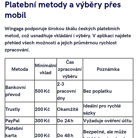
Platební metody a výběry přes
mobil
Wingaga podporuje širokou škálu českých platebních
metod, což usnadňuje vkládání i výběry. V aplikaci najdete
přehled všech možností a jejich průměrnou rychlost
zpracování.
Čas
Minimální
Metoda
zpracování
Poznámka
vklad
výběru
2‑3
Bankovní
500 Kč
pracovní
Bez poplatku
převod
dny
Ideální pro rychlé
Trustly
200 Kč
Okamžitě
sázky
PayPal
300 Kč
Do 24 h
Vyžaduje ověření účtu
Platební
Bezpečné, ale může
karta
200 Kč
Do 48 h