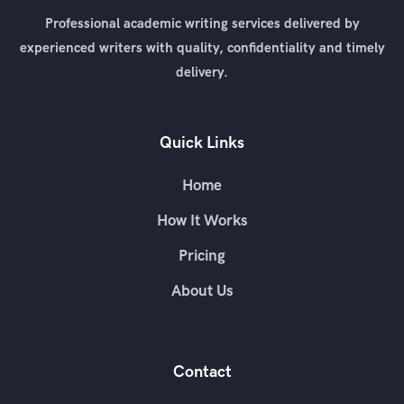
Professional academic writing services delivered by
experienced writers with quality, confidentiality and timely
delivery.
Quick Links
Home
How It Works
Pricing
About Us
Contact